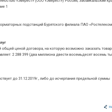
ностью «Эверест» (ООО «Эверест») Россия, Забайкальский кра
ние 1
форматорных подстанций Бурятского филиала ПАО «Ростелеком
луг
й общей ценой договора, на которую возможно заказать това
тавляет: 2 288 399 (два миллиона двести восемьдесят восемь т
ствует до 31.12.2019г., либо до исчерпания предельной суммы
Н