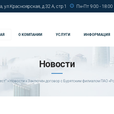
а, ул.Красноярская, д.32 А, стр.1
Пн-Пт 9.00 - 18.00
АЯ
О КОМПАНИИ
УСЛУГИ
ИНФОРМАЦИЯ
Новости
ест"
»
Новости
» Заключён договор с Бурятским филиалом ПАО «Р