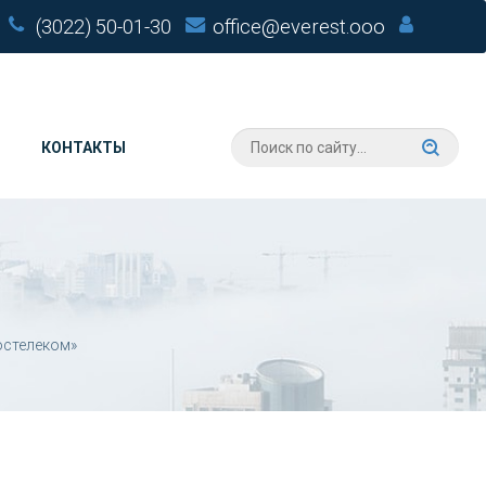
(3022) 50-01-30
office@everest.ooo
КОНТАКТЫ
остелеком»