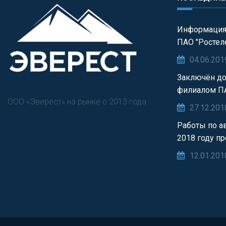
Информация
ПАО "Ростел
04.06.201
Заключён до
филиалом П
ООО «Эверест» на рынке с 2013 года
27.12.201
Работы по а
2018 году п
12.01.201