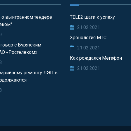
 о выигранном тендере
TELE2 шаги к успеху
еком"
21.02.2021
9
Хронология МТС
говор с Бурятским
21.02.2021
АО «Ростелеком»
Как рождался Мегафон
8
21.02.2021
варийному ремонту ЛЭП в
родолжаются
8