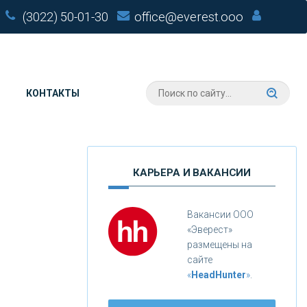
(3022) 50-01-30
office@everest.ooo
КОНТАКТЫ
КАРЬЕРА И ВАКАНСИИ
Вакансии ООО
«Эверест»
размещены на
сайте
«
HeadHunter
»
.